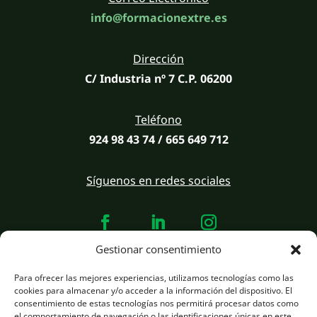
info@formacionextre.es
Dirección
C/ Industria nº 7 C.P. 06200
Teléfono
924 98 43 74 / 665 649 712
Síguenos en redes sociales
Gestionar consentimiento
Para ofrecer las mejores experiencias, utilizamos tecnologías como las
Desarrollado por
infotec.si
estrategia y marketing
pro.infotec.si
cookies para almacenar y/o acceder a la información del dispositivo. El
consentimiento de estas tecnologías nos permitirá procesar datos como
el comportamiento de navegación o las identificaciones únicas en este