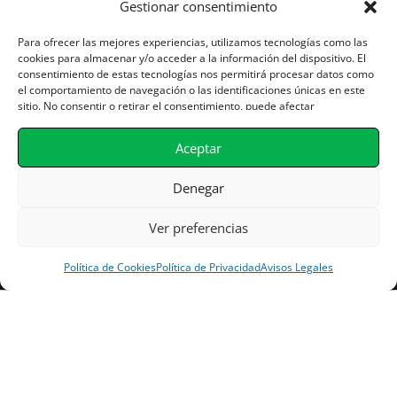
Gestionar consentimiento
Para ofrecer las mejores experiencias, utilizamos tecnologías como las
Desarrollado por
infotec.si
estrategia y marketing
pro.infotec.si
cookies para almacenar y/o acceder a la información del dispositivo. El
consentimiento de estas tecnologías nos permitirá procesar datos como
el comportamiento de navegación o las identificaciones únicas en este
Avisos Legales
sitio. No consentir o retirar el consentimiento, puede afectar
negativamente a ciertas características y funciones.
Plítica de Privacidad
Aceptar
Denegar
Plítica de Cookies
Ver preferencias
Política de Cookies
Política de Privacidad
Avisos Legales
Hola
¿En qué podemos ayudarte?
Abrir chat