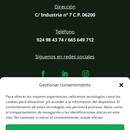
Dirección
C/ Industria nº 7 C.P. 06200
Teléfono
924 98 43 74 / 665 649 712
Síguenos en redes sociales
Gestionar consentimiento
Para ofrecer las mejores experiencias, utilizamos tecnologías como las
Desarrollado por
infotec.si
estrategia y marketing
pro.infotec.si
cookies para almacenar y/o acceder a la información del dispositivo. El
consentimiento de estas tecnologías nos permitirá procesar datos como
el comportamiento de navegación o las identificaciones únicas en este
Avisos Legales
sitio. No consentir o retirar el consentimiento, puede afectar
negativamente a ciertas características y funciones.
Plítica de Privacidad