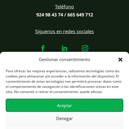
Teléfono
924 98 43 74 / 665 649 712
Síguenos en redes sociales
Gestionar consentimiento
Para ofrecer las mejores experiencias, utilizamos tecnologías como las
Desarrollado por
infotec.si
estrategia y marketing
pro.infotec.si
cookies para almacenar y/o acceder a la información del dispositivo. El
consentimiento de estas tecnologías nos permitirá procesar datos como
el comportamiento de navegación o las identificaciones únicas en este
Avisos Legales
sitio. No consentir o retirar el consentimiento, puede afectar
negativamente a ciertas características y funciones.
Plítica de Privacidad
Aceptar
Denegar
Plítica de Cookies