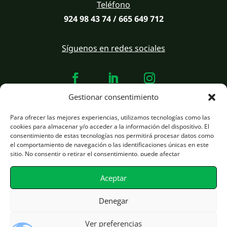
Teléfono
924 98 43 74 / 665 649 712
Síguenos en redes sociales
Gestionar consentimiento
Para ofrecer las mejores experiencias, utilizamos tecnologías como las
Desarrollado por
infotec.si
estrategia y marketing
pro.infotec.si
cookies para almacenar y/o acceder a la información del dispositivo. El
consentimiento de estas tecnologías nos permitirá procesar datos como
el comportamiento de navegación o las identificaciones únicas en este
Avisos Legales
sitio. No consentir o retirar el consentimiento, puede afectar
negativamente a ciertas características y funciones.
Plítica de Privacidad
Aceptar
Denegar
Plítica de Cookies
Ver preferencias